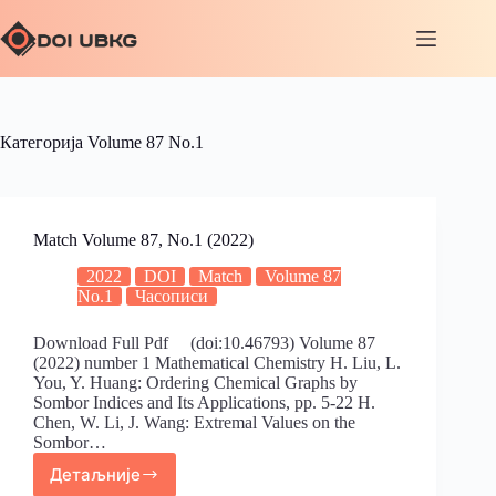
Категорија
Volume 87 No.1
Match Volume 87, No.1 (2022)
2022
DOI
Match
Volume 87
No.1
Часописи
Download Full Pdf (doi:10.46793) Volume 87
(2022) number 1 Mathematical Chemistry H. Liu, L.
You, Y. Huang: Ordering Chemical Graphs by
Sombor Indices and Its Applications, pp. 5-22 H.
Chen, W. Li, J. Wang: Extremal Values on the
Sombor…
Детаљније