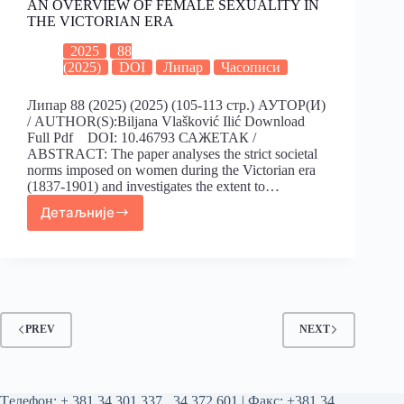
AN OVERVIEW OF FEMALE SEXUALITY IN
THE VICTORIAN ERA
2025
88
(2025)
DOI
Липар
Часописи
Липар 88 (2025) (2025) (105-113 стр.) АУТОР(И)
/ AUTHOR(S):Biljana Vlašković Ilić Download
Full Pdf DOI: 10.46793 САЖЕТАК /
ABSTRACT: The paper analyses the strict societal
norms imposed on women during the Victorian era
(1837-1901) and investigates the extent to…
Детаљније
PREV
NEXT
Tелефон:
+ 381 34 301 337
,
34 372 601
| Факс: +381 34