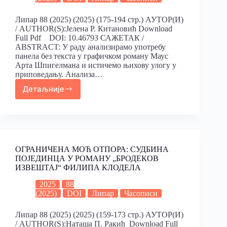
Липар 88 (2025) (2025) (175-194 стр.) АУТОР(И)
/ AUTHOR(S):Јелена Р. Китановић Download
Full Pdf DOI: 10.46793 САЖЕТАК /
ABSTRACT: У раду анализирамо употребу
панела без текста у графичком роману Маус
Арта Шпигелмана и истичемо њихову улогу у
приповедању. Анализа…
Детаљније
ОГРАНИЧЕНА МОЋ ОТПОРА: СУДБИНА
ПОЈЕДИНЦА У РОМАНУ „БРОДЕКОВ
ИЗВЕШТАЈ“ ФИЛИПА КЛОДЕЛА
2025
88
(2025)
DOI
Липар
Часописи
Липар 88 (2025) (2025) (159-173 стр.) АУТОР(И)
/ AUTHOR(S):Наташа П. Ракић Download Full