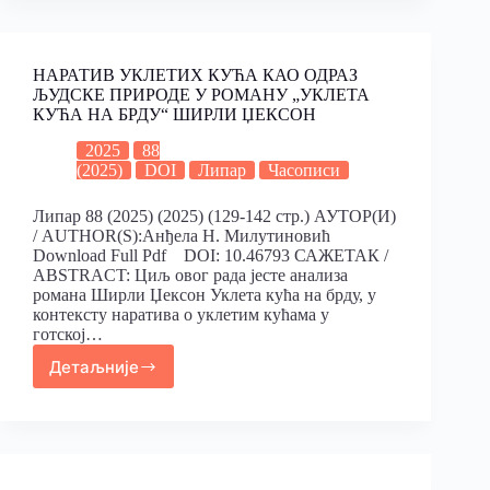
НАРАТИВ УКЛЕТИХ КУЋА КАО ОДРАЗ
ЉУДСКЕ ПРИРОДЕ У РОМАНУ „УКЛЕТА
КУЋА НА БРДУ“ ШИРЛИ ЏЕКСОН
2025
88
(2025)
DOI
Липар
Часописи
Липар 88 (2025) (2025) (129-142 стр.) АУТОР(И)
/ AUTHOR(S):Анђела Н. Милутиновић
Download Full Pdf DOI: 10.46793 САЖЕТАК /
ABSTRACT: Циљ овог рада јесте анализа
романа Ширли Џексон Уклета кућа на брду, у
контексту наратива о уклетим кућама у
готској…
Детаљније