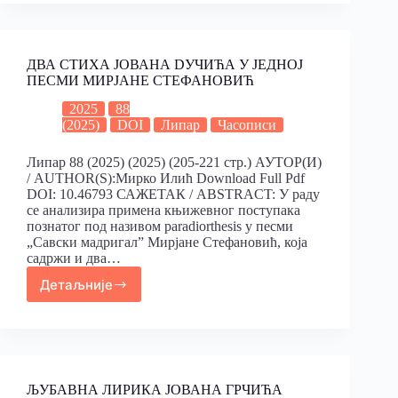
ДВА СТИХА JОВАНА DУЧИЋА У ЈЕДНОЈ
ПЕСМИ MИРЈАНЕ CТЕФАНОВИЋ
2025
88
(2025)
DOI
Липар
Часописи
Липар 88 (2025) (2025) (205-221 стр.) АУТОР(И)
/ AUTHOR(S):Мирко Илић Download Full Pdf
DOI: 10.46793 САЖЕТАК / ABSTRACT: У раду
се анализира примена књижевног поступака
познатог под називом paradiorthesis у песми
„Савски мадригал” Мирјане Стефановић, која
садржи и два…
Детаљније
ЉУБАВНА ЛИРИКА ЈОВАНА ГРЧИЋА