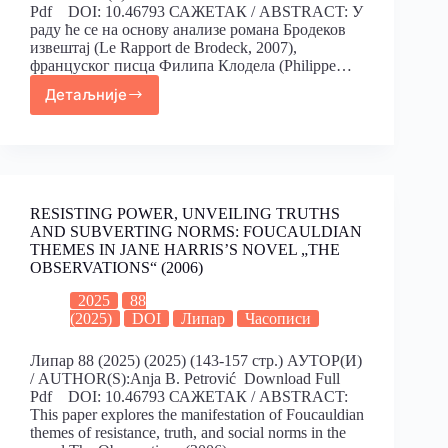
Pdf DOI: 10.46793 САЖЕТАК / ABSTRACT: У
раду ће се на основу анализе романа Бродеков
извештај (Le Rapport de Brodeck, 2007),
француског писца Филипа Клодела (Philippe…
Детаљније
RESISTING POWER, UNVEILING TRUTHS
AND SUBVERTING NORMS: FOUCAULDIAN
THEMES IN JANE HARRIS’S NOVEL „THE
OBSERVATIONS“ (2006)
2025
88
(2025)
DOI
Липар
Часописи
Липар 88 (2025) (2025) (143-157 стр.) АУТОР(И)
/ AUTHOR(S):Anja B. Petrović Download Full
Pdf DOI: 10.46793 САЖЕТАК / ABSTRACT:
This paper explores the manifestation of Foucauldian
themes of resistance, truth, and social norms in the