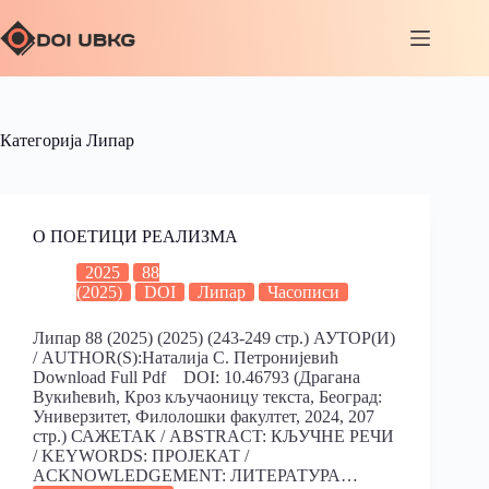
Категорија
Липар
О ПОЕТИЦИ РЕАЛИЗМА
2025
88
(2025)
DOI
Липар
Часописи
Липар 88 (2025) (2025) (243-249 стр.) АУТОР(И)
/ AUTHOR(S):Наталија С. Петронијевић
Download Full Pdf DOI: 10.46793 (Драганa
Вукићевић, Кроз кључаоницу текста, Београд:
Универзитет, Филолошки факултет, 2024, 207
стр.) САЖЕТАК / ABSTRACT: КЉУЧНЕ РЕЧИ
/ KEYWORDS: ПРОЈЕКАТ /
ACKNOWLEDGEMENT: ЛИТЕРАТУРА…