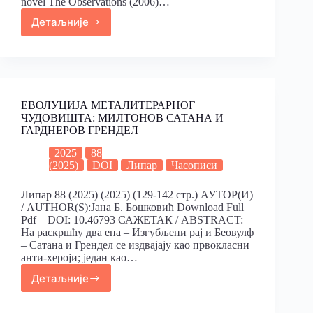
novel The Observations (2006)…
Детаљније
ЕВОЛУЦИЈА МЕТАЛИТЕРАРНОГ
ЧУДОВИШТА: МИЛТОНОВ САТАНА И
ГАРДНЕРОВ ГРЕНДЕЛ
2025
88
(2025)
DOI
Липар
Часописи
Липар 88 (2025) (2025) (129-142 стр.) АУТОР(И)
/ AUTHOR(S):Јана Б. Бошковић Download Full
Pdf DOI: 10.46793 САЖЕТАК / ABSTRACT:
На раскршћу два епа – Изгубљени рај и Беовулф
– Сатана и Грендел се издвајају као првокласни
анти-хероји; један као…
Детаљније