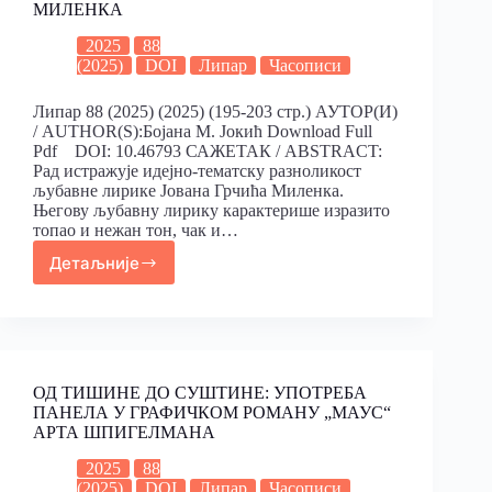
МИЛЕНКА
2025
88
(2025)
DOI
Липар
Часописи
Липар 88 (2025) (2025) (195-203 стр.) АУТОР(И)
/ AUTHOR(S):Бојана М. Јокић Download Full
Pdf DOI: 10.46793 САЖЕТАК / ABSTRACT:
Рад истражује идејно-тематску разноликост
љубавне лирике Јована Грчића Миленка.
Његову љубавну лирику карактерише изразито
топао и нежан тон, чак и…
Детаљније
ОД ТИШИНЕ ДО СУШТИНЕ: УПОТРЕБА
ПАНЕЛА У ГРАФИЧКОМ РОМАНУ „МАУС“
АРТА ШПИГЕЛМАНА
2025
88
(2025)
DOI
Липар
Часописи