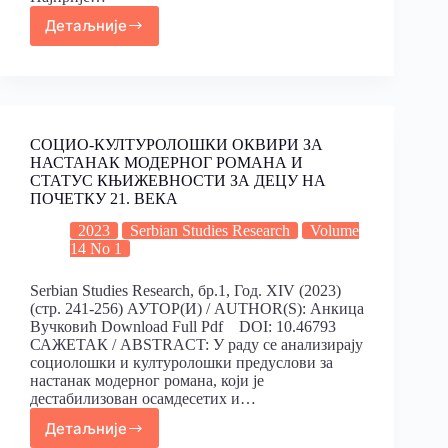
Детаљније
СОЦИО-КУЛТУРОЛОШКИ ОКВИРИ ЗА
НАСТАНАК МОДЕРНОГ РОМАНА И
СТАТУС КЊИЖЕВНОСТИ ЗА ДЕЦУ НА
ПОЧЕТКУ 21. ВЕКА
2023
Serbian Studies Research
Volume
14 No 1
Serbian Studies Research, бр.1, Год. XIV (2023)
(стр. 241-256) АУТОР(И) / AUTHOR(S): Анкица
Вучковић Download Full Pdf DOI: 10.46793
САЖЕТАК / ABSTRACT: У раду се анализирају
социолошки и културолошки предуслови за
настанак модерног романа, који је
дестабилизован осамдесетих и…
Детаљније