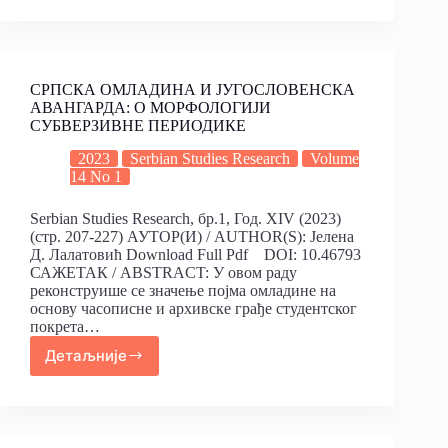
СРПСКА ОМЛАДИНА И ЈУГОСЛОВЕНСКА
АВАНГАРДА: О МОРФОЛОГИЈИ
СУБВЕРЗИВНЕ ПЕРИОДИКЕ
2023
Serbian Studies Research
Volume
14 No 1
Serbian Studies Research, бр.1, Год. XIV (2023)
(стр. 207-227) АУТОР(И) / AUTHOR(S): Јелена
Д. Лалатовић Download Full Pdf DOI: 10.46793
САЖЕТАК / ABSTRACT: У овом раду
реконструише се значење појма омладине на
основу часописне и архивске грађе студентског
покрета…
Детаљније