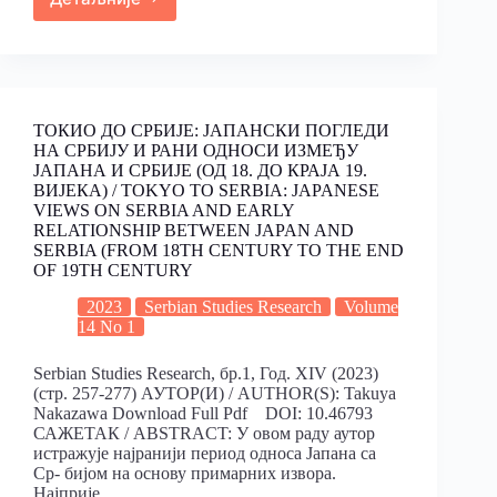
ТОКИО ДО СРБИЈЕ: ЈАПАНСКИ ПОГЛЕДИ
НА СРБИЈУ И РАНИ ОДНОСИ ИЗМЕЂУ
ЈАПАНА И СРБИЈЕ (ОД 18. ДО КРАЈА 19.
ВИЈЕКА) / TOKYO TO SERBIA: JAPANESE
VIEWS ON SERBIA AND EARLY
RELATIONSHIP BETWEEN JAPAN AND
SERBIA (FROM 18TH CENTURY TO THE END
OF 19TH CENTURY
2023
Serbian Studies Research
Volume
14 No 1
Serbian Studies Research, бр.1, Год. XIV (2023)
(стр. 257-277) АУТОР(И) / AUTHOR(S): Takuya
Nakazawa Download Full Pdf DOI: 10.46793
САЖЕТАК / ABSTRACT: У овом раду аутор
истражује најранији период односа Јапана са
Ср- бијом на основу примарних извора.
Најприје…