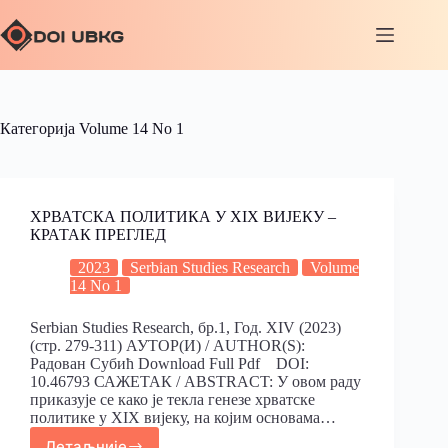
Категорија
Volume 14 No 1
ХРВАТСКА ПОЛИТИКА У XIX ВИЈЕКУ –
КРАТАК ПРЕГЛЕД
2023
Serbian Studies Research
Volume
14 No 1
Serbian Studies Research, бр.1, Год. XIV (2023)
(стр. 279-311) АУТОР(И) / AUTHOR(S):
Радован Субић Download Full Pdf DOI:
10.46793 САЖЕТАК / ABSTRACT: У овом раду
приказује се како је текла генезе хрватске
политике у XIX вијеку, на којим основама…
Детаљније