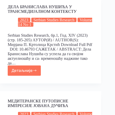
ДЕЛА БРАНИСЛАВА НУШИЋА У
ТРАНСМЕДИЈАЛНОМ КОНТЕКСТУ
2023
Serbian Studies Research
Volume
14 No 1
Serbian Studies Research, бр.1, Год. XIV (2023)
(стр. 185-205) АУТОР(И) / AUTHOR(S):
Мирјана П. Кртолица Крстић Download Full Pdf
DOI: 10.46793 САЖЕТАК / ABSTRACT: Дела
Браниславa Нушићa су успела да га својом
актуелношћу и са- временошћу надживе тако
да…
Детаљније
МЕДИТЕРАНСКЕ ПУТОПИСНЕ
ИМПРЕСИЈЕ ЈОВАНА ДУЧИЋА
2023
Serbian Studies Research
Volume