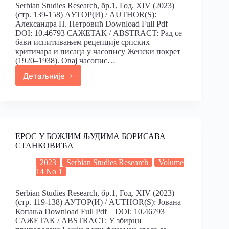
Serbian Studies Research, бр.1, Год. XIV (2023)
(стр. 139-158) АУТОР(И) / AUTHOR(S):
Александра Н. Петровић Download Full Pdf
DOI: 10.46793 САЖЕТАК / ABSTRACT: Рад се
бави испитивањем рецепције српских
критичара и писаца у часопису Женски покрет
(1920–1938). Овај часопис…
Детаљније
ЕРОС У БОЖЈИМ ЉУДИМА БОРИСАВА
СТАНКОВИЋА
2023
Serbian Studies Research
Volume
14 No 1
Serbian Studies Research, бр.1, Год. XIV (2023)
(стр. 119-138) АУТОР(И) / AUTHOR(S): Јована
Копања Download Full Pdf DOI: 10.46793
САЖЕТАК / ABSTRACT: У збирци