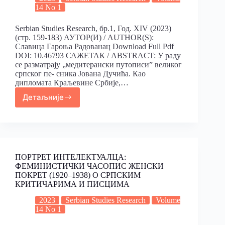
14 No 1
Serbian Studies Research, бр.1, Год. XIV (2023)
(стр. 159-183) АУТОР(И) / AUTHOR(S):
Славица Гароња Радованац Download Full Pdf
DOI: 10.46793 САЖЕТАК / ABSTRACT: У раду
се разматрају „медитерански путописи” великог
српског пе- сника Јована Дучића. Као
дипломата Краљевине Србије,…
Детаљније
ПОРТРЕТ ИНТЕЛЕКТУАЛЦА:
ФЕМИНИСТИЧКИ ЧАСОПИС ЖЕНСКИ
ПОКРЕТ (1920–1938) О СРПСКИМ
КРИТИЧАРИМА И ПИСЦИМА
2023
Serbian Studies Research
Volume
14 No 1