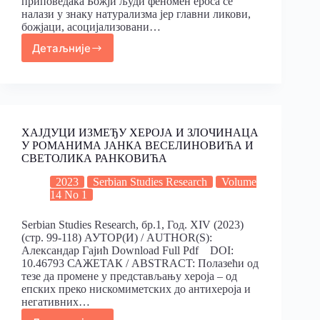
приповедака Божји људи феномен ероса се
налази у знаку натурализма јер главни ликови,
божјаци, асоцијализовани…
Детаљније
ХАЈДУЦИ ИЗМЕЂУ ХЕРОЈА И ЗЛОЧИНАЦА
У РОМАНИМА ЈАНКА ВЕСЕЛИНОВИЋА И
СВЕТОЛИКА РАНКОВИЋА
2023
Serbian Studies Research
Volume
14 No 1
Serbian Studies Research, бр.1, Год. XIV (2023)
(стр. 99-118) АУТОР(И) / AUTHOR(S):
Александар Гајић Download Full Pdf DOI:
10.46793 САЖЕТАК / ABSTRACT: Полазећи од
тезе да промене у представљању хероја – од
епских преко нискомиметских до антихероја и
негативних…