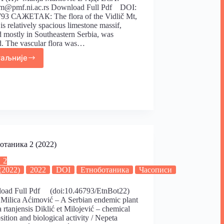
am@pmf.ni.ac.rs Download Full Pdf DOI:
793 САЖЕТАК: The flora of the Vidlič Mt,
is relatively spacious limestone massif,
d mostly in Southeastern Serbia, was
d. The vascular flora was…
таљније
отаника 2 (2022)
2
(2022)
2022
DOI
Eтноботаника
Часописи
oad Full Pdf (doi:10.46793/EtnBot22)
 Milica Aćimović – A Serbian endemic plant
 rtanjensis Diklić et Milojević – chemical
ition and biological activity / Nepeta