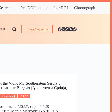
 Search++
free DOI lookup
shortDOI
Chronograph
DAR
ubkg@kg.ac.rs
of the Vidlič Mt (Southeastern Serbia) /
 планине Видлич (Југоисточна Србија)
2 (2022)
2022
отаника 2 (2022), стр. 45-128
(И): Marija Marković Е-АДРЕСА: