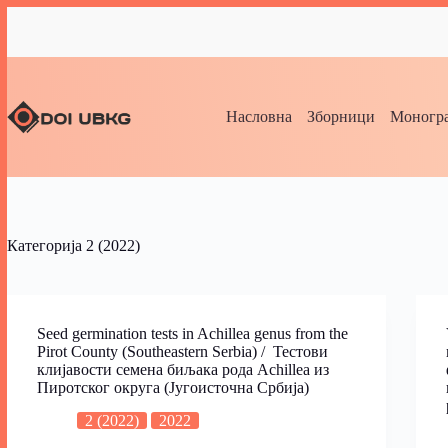
Насловна
Зборници
Моногра
Категорија
2 (2022)
Seed germination tests in Achillea genus from the
Pirot County (Southeastern Serbia) / Тестови
клијавости семена биљака рода Achillea из
Пиротског округа (Југоисточна Србија)
2 (2022)
2022