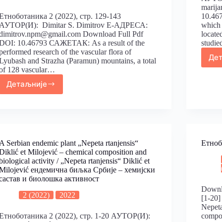
marij
Етноботаника 2 (2022), стр. 129-143
10.46
АУТОР(И): Dimitar S. Dimitrov Е-АДРЕСА:
which 
dimitrov.npm@gmail.com Download Full Pdf
locate
DOI: 10.46793 САЖЕТАК: As a result of the
studie
performed research of the vascular flora of
Де
Lyubash and Strazha (Paramun) mountains, a total
of 128 vascular…
Детаљније
A Serbian endemic plant „Nepeta rtanjensis“
Етноб
Diklić et Milojević – chemical composition and
biological activity / „Nepeta rtanjensis“ Diklić et
Milojević ендемична биљка Србије – хемијски
састав и биолошка активност
Downl
2 (2022)
2022
[1-20]
Nepeta
Етноботаника 2 (2022), стр. 1-20 АУТОР(И):
compos