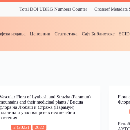
Total DOI UBKG Numbers Counter
Crossref Metadata
фска издања
Ценовник
Статистика
Сајт Библиотеке
SCI
Vascular Flora of Lyubash and Strazha (Paramun)
Flora 
mountains and their medicinal plants / Висша
Флора
флора на Любаш и Стража (Парамун)
планина и участващите в нея лечебни
растения
Етноб
2 (2022)
2022
АУТОР