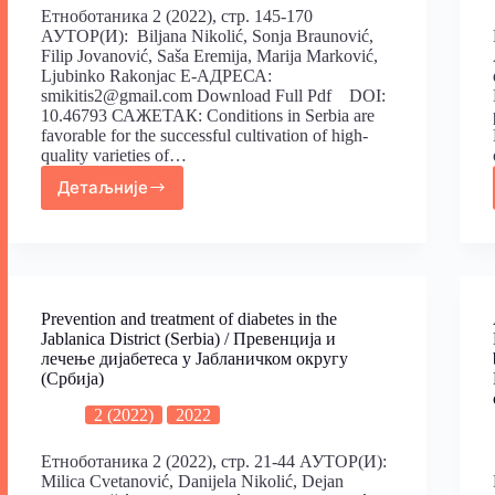
Етноботаника 2 (2022), стр. 145-170
АУТОР(И): Biljana Nikolić, Sonja Braunović,
Filip Jovanović, Saša Eremija, Marija Marković,
Ljubinko Rakonjac Е-АДРЕСА:
smikitis2@gmail.com Download Full Pdf DOI:
10.46793 САЖЕТАК: Conditions in Serbia are
favorable for the successful cultivation of high-
quality varieties of…
Детаљније
Prevention and treatment of diabetes in the
Jablanica District (Serbia) / Превенција и
лечење дијабетеса у Јабланичком округу
(Србија)
2 (2022)
2022
Етноботаника 2 (2022), стр. 21-44 АУТОР(И):
Milica Cvetanović, Danijela Nikolić, Dejan