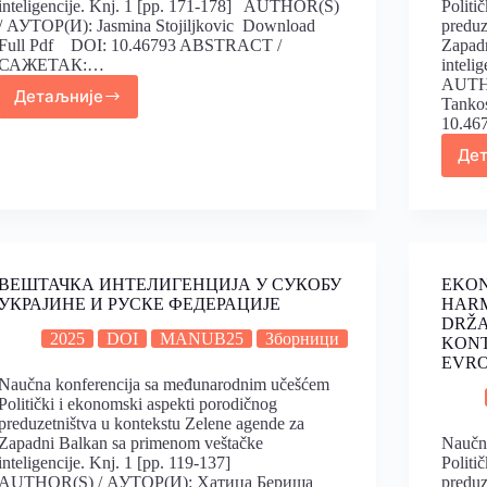
inteligencije. Knj. 1 [pp. 171-178] AUTHOR(S)
Politi
/ АУТОР(И): Jasmina Stojiljkovic Download
preduz
Full Pdf DOI: 10.46793 ABSTRACT /
Zapadn
САЖЕТАК:…
inteli
AUTHO
Детаљније
Tanko
10.4
Де
ВЕШТАЧКА ИНТЕЛИГЕНЦИЈА У СУКОБУ
EKON
УКРАЈИНЕ И РУСКЕ ФЕДЕРАЦИЈЕ
HARM
DRŽA
2025
DOI
MANUB25
Зборници
KONT
EVRO
Naučna konferencija sa međunarodnim učešćem
Politički i ekonomski aspekti porodičnog
preduzetništva u kontekstu Zelene agende za
Zapadni Balkan sa primenom veštačke
Naučn
inteligencije. Knj. 1 [pp. 119-137]
Politi
AUTHOR(S) / АУТОР(И): Хатиџа Бериша
preduz