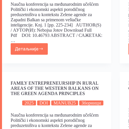
Naučna konferencija sa međunarodnim učešćem
Politički i ekonomski aspekti porodičnog
preduzetništva u kontekstu Zelene agende za
Zapadni Balkan sa primenom veštačke
inteligencije. Knj. 1 [pp. 225-234] AUTHOR(S)
/ АУТОР(И): Nebojsa Jotov Download Full
Pdf DOI: 10.46793 ABSTRACT / САЖЕТАК:
…
Детаљније
FAMILY ENTREPRENEURSHIP IN RURAL
AREAS OF THE WESTERN BALKANS ON
THE GREEN AGENDA PRINCIPLES
2025
DOI
MANUB25
Зборници
Naučna konferencija sa međunarodnim učešćem
Politički i ekonomski aspekti porodičnog
preduzetništva u kontekstu Zelene agende za