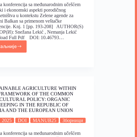
a konferencija sa međunarodnim učešćem
čki i ekonomski aspekti porodičnog
etništva u kontekstu Zelene agende za
i Balkan sa primenom veštačke
gencije. Knj. 1 [pp. 193-208] AUTHOR(S)
ОР(И): Snežana Lekić , Nemanja Lekić
oad Full Pdf DOI: 10.46793…
таљније
AINABLE AGRICULTURE WITHIN
FRAMEWORK OF THE COMMON
CULTURAL POLICY: ORGANIC
EEPING IN THE REPUBLIC OF
IA AND THE EUROPEAN UNION
2025
DOI
MANUB25
Зборници
a konferencija sa međunarodnim učešćem