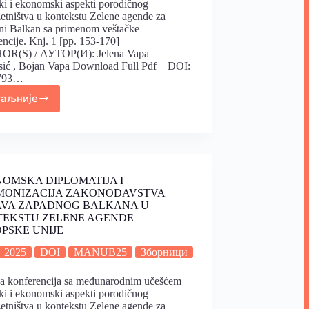
čki i ekonomski aspekti porodičnog
etništva u kontekstu Zelene agende za
i Balkan sa primenom veštačke
gencije. Knj. 1 [pp. 153-170]
R(S) / АУТОР(И): Jelena Vapa
sić , Bojan Vapa Download Full Pdf DOI:
6793…
таљније
OMSKA DIPLOMATIJA I
ONIZACIJA ZAKONODAVSTVA
VA ZAPADNOG BALKANA U
EKSTU ZELENE AGENDE
PSKE UNIJE
2025
DOI
MANUB25
Зборници
a konferencija sa međunarodnim učešćem
čki i ekonomski aspekti porodičnog
etništva u kontekstu Zelene agende za