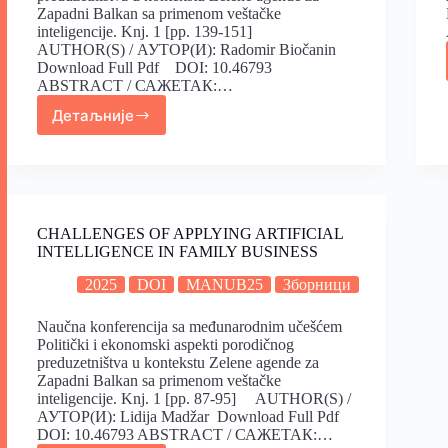
Zapadni Balkan sa primenom veštačke
inteligencije. Knj. 1 [pp. 139-151]
AUTHOR(S) / АУТОР(И): Radomir Biočanin
Download Full Pdf DOI: 10.46793
ABSTRACT / САЖЕТАК:…
Детаљније
CHALLENGES OF APPLYING ARTIFICIAL
INTELLIGENCE IN FAMILY BUSINESS
2025
DOI
MANUB25
Зборници
Naučna konferencija sa međunarodnim učešćem
Politički i ekonomski aspekti porodičnog
preduzetništva u kontekstu Zelene agende za
Zapadni Balkan sa primenom veštačke
inteligencije. Knj. 1 [pp. 87-95] AUTHOR(S) /
АУТОР(И): Lidija Madžar Download Full Pdf
DOI: 10.46793 ABSTRACT / САЖЕТАК:…