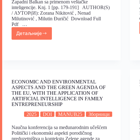
Zapadni Balkan sa primenom veštačke
inteligencije. Knj. 1 [pp. 179-191] AUTHOR(S)
/ АУТОР(И): Zorana Nikitović , Nenad
Milutinović , Milutin Đuričić Download Full
Pdf …
Детаљније
ECONOMIC AND ENVIRONMENTAL
ASPECTS AND THE GREEN AGENDA OF
THE EU, WITH THE APPLICATION OF
ARTIFICIAL INTELLIGENCE IN FAMILY
ENTREPRENEURSHIP
2025
DOI
MANUB25
Зборници
Naučna konferencija sa međunarodnim učešćem
Politički i ekonomski aspekti porodičnog
preduzetništva u kontekstu Zelene agende za