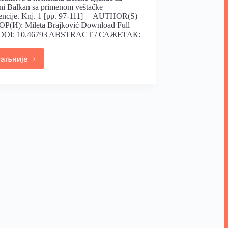
i Balkan sa primenom veštačke
igencije. Knj. 1 [pp. 97-111] AUTHOR(S)
ОР(И): Mileta Brajković Download Full
DOI: 10.46793 ABSTRACT / САЖЕТАК:
таљније