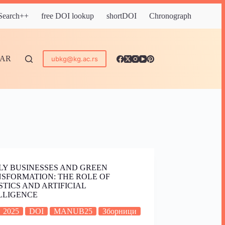
 Search++
free DOI lookup
shortDOI
Chronograph
DAR
ubkg@kg.ac.rs
LY BUSINESSES AND GREEN
SFORMATION: THE ROLE OF
STICS AND ARTIFICIAL
LLIGENCE
2025
DOI
MANUB25
Зборници