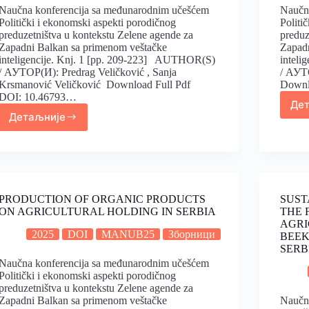
Naučna konferencija sa međunarodnim učešćem
Naučn
Politički i ekonomski aspekti porodičnog
Politi
preduzetništva u kontekstu Zelene agende za
preduz
Zapadni Balkan sa primenom veštačke
Zapadn
inteligencije. Knj. 1 [pp. 209-223] AUTHOR(S)
inteli
/ АУТОР(И): Predrag Veličković , Sanja
/ АУТ
Krsmanović Veličković Download Full Pdf
Downl
DOI: 10.46793…
Де
Детаљније
PRODUCTION OF ORGANIC PRODUCTS
SUST
ON AGRICULTURAL HOLDING IN SERBIA
THE 
AGRI
2025
DOI
MANUB25
Зборници
BEEK
SERB
Naučna konferencija sa međunarodnim učešćem
Politički i ekonomski aspekti porodičnog
preduzetništva u kontekstu Zelene agende za
Zapadni Balkan sa primenom veštačke
Naučn