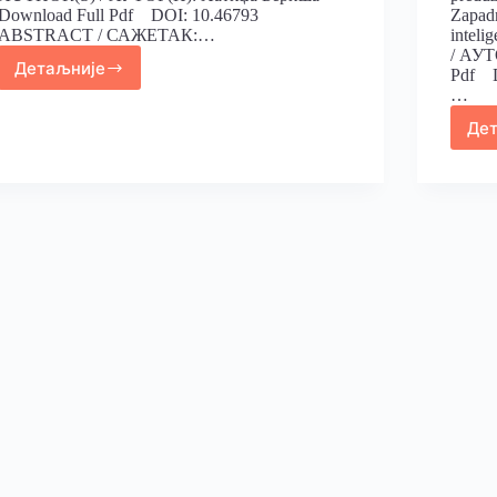
Download Full Pdf DOI: 10.46793
Zapadn
ABSTRACT / САЖЕТАК:…
intel
/ АУТ
Детаљније
Pdf 
…
Де