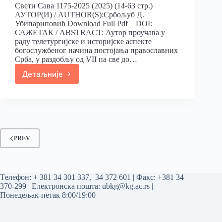
Свети Сава 1175-2025 (2025) (14-63 стр.)
АУТОР(И) / AUTHOR(S):Србољуб Д.
Убипариповић Download Full Pdf DOI:
САЖЕТАК / ABSTRACT: Аутор проучава у
раду телетургијске и историјске аспекте
богослужбеног начина постојања православних
Срба, у раздобљу од VII па све до…
Детаљније
PREV
Tелефон:
+ 381 34 301 337
,
34 372 601
| Факс: +381 34
370-299 | Електронска пошта:
ubkg@kg.ac.rs
|
Понедељак-петак 8:00/19:00