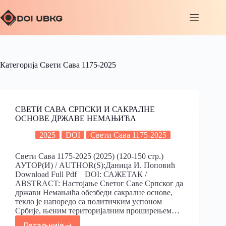
Категорија
Свети Сава 1175-2025
СВЕТИ САВА СРПСКИ И САКРАЛНЕ
ОСНОВЕ ДРЖАВЕ НЕМАЊИЋА
2025
DOI
Свети Сава 1175-2025
Свети Сава 1175-2025 (2025) (120-150 стр.)
АУТОР(И) / AUTHOR(S):Даница И. Поповић
Download Full Pdf DOI: САЖЕТАК /
ABSTRACT: Настојање Светог Саве Српског да
држави Немањића обезбеди сакралне основе,
текло је напоредо са политичким успоном
Србије, њеним територијалним проширењем…
Детаљније