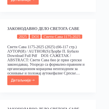
ЗАКОНОДАВНО ДЕЛО СВЕТОГА САВЕ
2025
DOI
Свети Сава 1175-2025
Свети Сава 1175-2025 (2025) (66-117 стр.)
АУТОР(И) / AUTHOR(S):Ђорђе П. Бубало
Download Full Pdf DOI: САЖЕТАК /
ABSTRACT: Свети Сава био је први српски
законодавац. Упоредо са формално-правним и
организационим корацима неопходним за
оснивање и положај аутокефалне Српске…
Детаљније