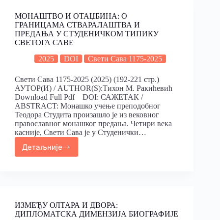
МОНАШТВО И ОТАЏБИНА: О
ГРАНИЦАМА СТВАРАЛАШТВА И
ПРЕДАЊА У СТУДЕНИЧКОМ ТИПИКУ
СВЕТОГА САВЕ
2025
DOI
Свети Сава 1175-2025
Свети Сава 1175-2025 (2025) (192-221 стр.)
АУТОР(И) / AUTHOR(S):Тихон М. Ракићевић
Download Full Pdf DOI: САЖЕТАК /
ABSTRACT: Монашко учење преподобног
Теодора Студита произашло је из вековног
православног монашког предања. Четири века
касније, Свети Сава је у Студенички…
Детаљније
ИЗМЕЂУ ОЛТАРА И ДВОРА:
ДИПЛОМАТСКА ДИМЕНЗИJА БИОГРАФИJЕ