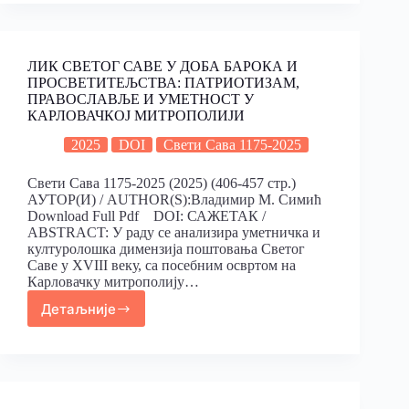
ЛИК СВЕТОГ САВЕ У ДОБА БАРОКА И
ПРОСВЕТИТЕЉСТВА: ПАТРИОТИЗАМ,
ПРАВОСЛАВЉЕ И УМЕТНОСТ У
КАРЛОВАЧКОJ МИТРОПОЛИJИ
2025
DOI
Свети Сава 1175-2025
Свети Сава 1175-2025 (2025) (406-457 стр.)
АУТОР(И) / AUTHOR(S):Владимир М. Симић
Download Full Pdf DOI: САЖЕТАК /
ABSTRACT: У раду се анализира уметничка и
културолошка димензија поштовања Светог
Саве у XVIII веку, са посебним освртом на
Карловачку митрополију…
Детаљније