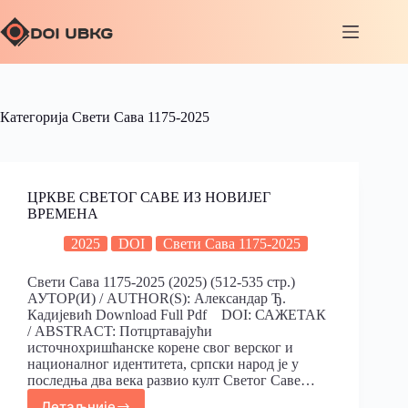
Категорија
Свети Сава 1175-2025
ЦРКВЕ СВЕТОГ САВЕ ИЗ НОВИJЕГ
ВРЕМЕНА
2025
DOI
Свети Сава 1175-2025
Свети Сава 1175-2025 (2025) (512-535 стр.)
АУТОР(И) / AUTHOR(S): Александар Ђ.
Кадијевић Download Full Pdf DOI: САЖЕТАК
/ ABSTRACT: Потцртавајући
источнохришћанске корене свог верског и
националног идентитета, српски народ је у
последња два века развио култ Светог Саве…
Детаљније