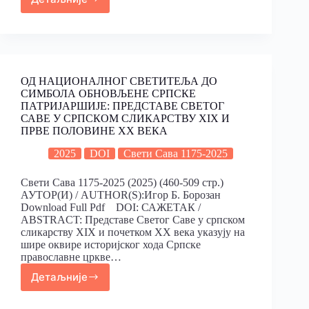
ОД НАЦИОНАЛНОГ СВЕТИТЕЉА ДО
СИМБОЛА ОБНОВЉЕНЕ СРПСКЕ
ПАТРИJАРШИJЕ: ПРЕДСТАВЕ СВЕТОГ
САВЕ У СРПСКОМ СЛИКАРСТВУ XIX И
ПРВЕ ПОЛОВИНЕ XX ВЕКА
2025
DOI
Свети Сава 1175-2025
Свети Сава 1175-2025 (2025) (460-509 стр.)
АУТОР(И) / AUTHOR(S):Игор Б. Борозан
Download Full Pdf DOI: САЖЕТАК /
ABSTRACT: Представе Светог Саве у српском
сликарству XIX и почетком XX века указују на
шире оквире историјског хода Српске
православне цркве…
Детаљније