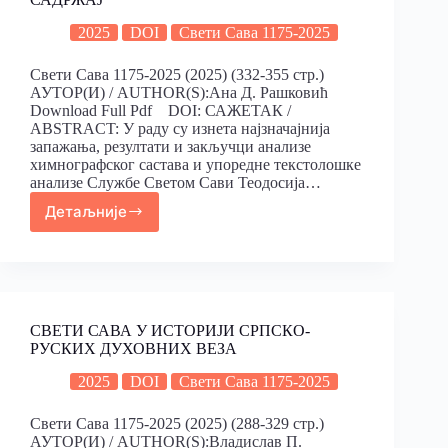
2025
DOI
Свети Сава 1175-2025
Свети Сава 1175-2025 (2025) (332-355 стр.)
АУТОР(И) / AUTHOR(S):Ана Д. Рашковић
Download Full Pdf DOI: САЖЕТАК /
ABSTRACT: У раду су изнета најзначајнија
запажања, резултати и закључци анализе
химнографског састава и упоредне текстолошке
анализе Службе Светом Сави Теодосија…
Детаљније
СВЕТИ САВА У ИСТОРИJИ СРПСКО-
РУСКИХ ДУХОВНИХ ВЕЗА
2025
DOI
Свети Сава 1175-2025
Свети Сава 1175-2025 (2025) (288-329 стр.)
АУТОР(И) / AUTHOR(S):Владислав П.