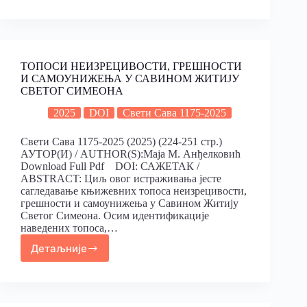
ТОПОСИ НЕИЗРЕЦИВОСТИ, ГРЕШНОСТИ
И САМОУНИЖЕЊА У САВИНОМ ЖИТИJУ
СВЕТОГ СИМЕОНA
2025
DOI
Свети Сава 1175-2025
Свети Сава 1175-2025 (2025) (224-251 стр.)
АУТОР(И) / AUTHOR(S):Маја М. Анђелковић
Download Full Pdf DOI: САЖЕТАК /
ABSTRACT: Циљ овог истраживања јесте
сагледавање књижевних топоса неизрецивости,
грешности и самоунижења у Савином Житију
Светог Симеона. Осим идентификације
наведених топоса,…
Детаљније