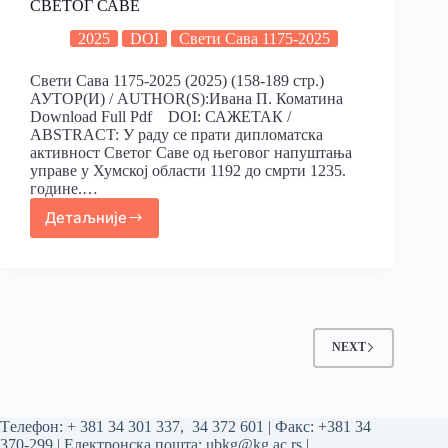
СВЕТОГ САВЕ
2025
DOI
Свети Сава 1175-2025
Свети Сава 1175-2025 (2025) (158-189 стр.)
АУТОР(И) / AUTHOR(S):Ивана П. Коматина
Download Full Pdf DOI: САЖЕТАК /
ABSTRACT: У раду се прати дипломатска
активност Светог Саве од његовог напуштања
управе у Хумској области 1192 до смрти 1235.
године.…
Детаљније
NEXT
Tелефон:
+ 381 34 301 337
,
34 372 601
| Факс: +381 34
370-299 | Електронска пошта:
ubkg@kg.ac.rs
|