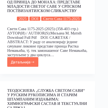
ОД ПРИНЦА ДО МОНАХА: ПРЕДСТАВЕ
МЛАДОСТИ СВЕТОГ САВЕ У СРПСКОМ
ПОСТВИЗАНТИJСКОМ СЛИКАРСТВУ
2025
DOI
Свети Сава 1175-2025
Свети Сава 1175-2025 (2025) (358-403 стр.)
АУТОР(И) / AUTHOR(S):Миљана М. Матић
Download Full Pdf DOI: САЖЕТАК /
ABSTRACT: У раду се анализирају једине
сачуване ликовне представе принца Растка
Немањића, тј. тек замонашеног Саве Немањића,
заступљене у два циклуса…
Детаљније
ТЕОДОСИJЕВА „СЛУЖБА СВЕТОМ САВИ“
У РУСКИМ РУКОПИСИМА И СТАРИМ
ШТАМПАНИМ ИЗДАЊИМА:
ХИМНОГРАФСКИ САСТАВ И ТЕКСТУАЛНИ
САДРЖАJ