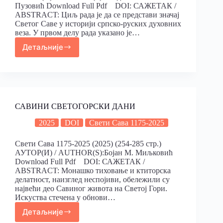
Пузовић Download Full Pdf DOI: САЖЕТАК /
ABSTRACT: Циљ рада је да се представи значај
Светог Саве у историји српско-руских духовних
веза. У првом делу рада указано је…
Детаљније
САВИНИ СВЕТОГОРСКИ ДАНИ
2025
DOI
Свети Сава 1175-2025
Свети Сава 1175-2025 (2025) (254-285 стр.)
АУТОР(И) / AUTHOR(S):Бојан M. Миљковић
Download Full Pdf DOI: САЖЕТАК /
ABSTRACT: Монашко тиховање и ктиторска
делатност, наизглед неспојиви, обележили су
највећи део Савиног живота на Светој Гори.
Искуства стечена у обнови…
Детаљније