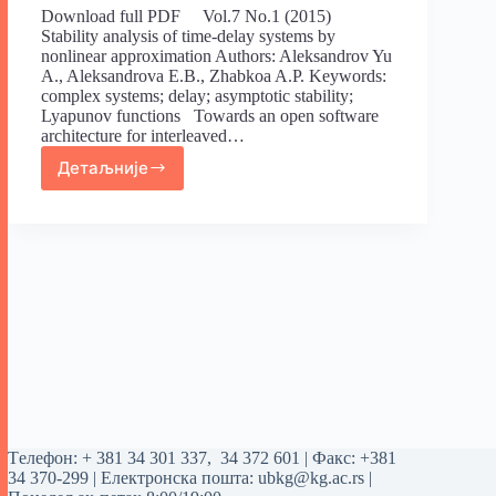
Download full PDF Vol.7 No.1 (2015)
Stability analysis of time-delay systems by
nonlinear approximation Authors: Aleksandrov Yu
A., Aleksandrova E.B., Zhabkoa A.P. Keywords:
complex systems; delay; asymptotic stability;
Lyapunov functions Towards an open software
architecture for interleaved…
Детаљније
Tелефон:
+ 381 34 301 337
,
34 372 601
| Факс: +381
34 370-299 | Електронска пошта:
ubkg@kg.ac.rs
|