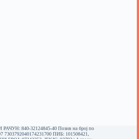
РАЧУН: 840-32124845-40 Позив на број по
97 7303792040174231700
ПИБ: 101508421,