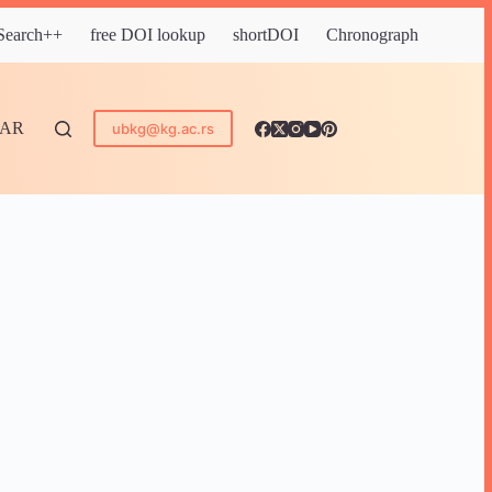
 Search++
free DOI lookup
shortDOI
Chronograph
DAR
ubkg@kg.ac.rs