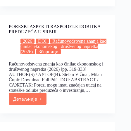
PORESKI ASPEKTI RASPODELE DOBITKA
PREDUZEĆA U SRBIJI
2026
DOI
Računovodstvena znanja kao
činilac ekonomskog i društvenog napretka
(2026)
Зборници
Računovodstvena znanja kao činilac ekonomskog i
društvenog napretka (2026) [pp. 319-333]
AUTHOR(S) / АУТОР(И): Stefan Vržina , Milan
Čupić Download Full Pdf DOI: ABSTRACT /
САЖЕТАК: Porezi mogu imati značajan uticaj na
strateške odluke preduzeća o investiranju,…
Детаљније