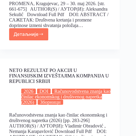
PROMENA, Kragujevac, 29 – 30. maj 2026. [str.
661-675] AUTHOR(S) / АУТОР(И): Aleksandra
Sekulić Download Full Pdf DOI: ABSTRACT /
САЖЕТАК: Društvena kretanja i promene
doprinose izmeni shvatanja položaja…
Детаљније
NETO REZULTAT PO AKCIJI U
FINANSIJSKIM IZVEŠTAJIMA KOMPANIJA U
REPUBLICI SRBIJI
2026
DOI
Računovodstvena znanja kao
činilac ekonomskog i društvenog napretka
(2026)
Зборници
Računovodstvena znanja kao činilac ekonomskog i
društvenog napretka (2026) [pp. 283-296]
AUTHOR(S) / АУТОР(И): Vladimir Obradović ,
Nemanja Karapavlović Download Full Pdf DOI: