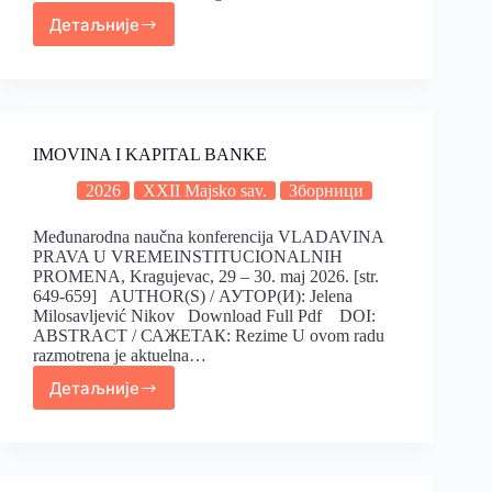
Детаљније
IMOVINA I KAPITAL BANKE
2026
XXII Majsko sav.
Зборници
Međunarodna naučna konferencija VLADAVINA
PRAVA U VREMEINSTITUCIONALNIH
PROMENA, Kragujevac, 29 – 30. maj 2026. [str.
649-659] AUTHOR(S) / АУТОР(И): Jelena
Milosavljević Nikov Download Full Pdf DOI:
ABSTRACT / САЖЕТАК: Rezime U ovom radu
razmotrena je aktuelna…
Детаљније