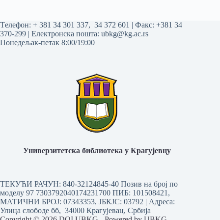
Tелефон:
+ 381 34 301 337
,
34 372 601
| Факс: +381 34
370-299 | Електронска пошта:
ubkg@kg.ac.rs
|
Понедељак-петак 8:00/19:00
Универзитетска библиотека у Крагујевцу
ТЕКУЋИ РАЧУН: 840-32124845-40 Позив на број по
моделу 97 7303792040174231700
ПИБ: 101508421,
МАТИЧНИ БРОЈ: 07343353, ЈБКЈС: 03792 | Aдреса:
Улица слободе бб, 34000 Крагујевац, Србија
Copyright © 2026 DOI UBKG - Powered by UBKG.