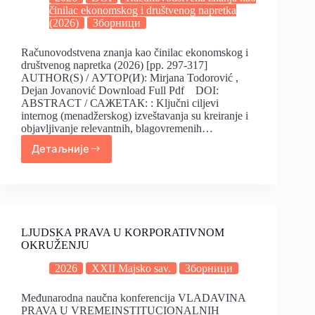
činilac ekonomskog i društvenog napretka
(2026)
Зборници
Računovodstvena znanja kao činilac ekonomskog i
društvenog napretka (2026) [pp. 297-317]
AUTHOR(S) / АУТОР(И): Mirjana Todorović ,
Dejan Jovanović Download Full Pdf DOI:
ABSTRACT / САЖЕТАК: : Ključni ciljevi
internog (menadžerskog) izveštavanja su kreiranje i
objavljivanje relevantnih, blagovremenih…
Детаљније
LJUDSKA PRAVA U KORPORATIVNOM
OKRUŽENJU
2026
XXII Majsko sav.
Зборници
Međunarodna naučna konferencija VLADAVINA
PRAVA U VREMEINSTITUCIONALNIH