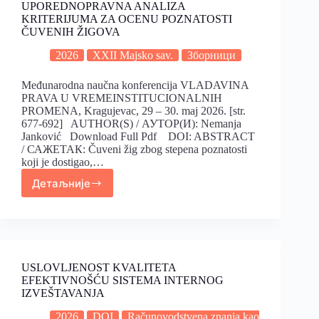
UPOREDNOPRAVNA ANALIZA
KRITERIJUMA ZA OCENU POZNATOSTI
ČUVENIH ŽIGOVA
2026
XXII Majsko sav.
Зборници
Međunarodna naučna konferencija VLADAVINA
PRAVA U VREMEINSTITUCIONALNIH
PROMENA, Kragujevac, 29 – 30. maj 2026. [str.
677-692] AUTHOR(S) / АУТОР(И): Nemanja
Janković Download Full Pdf DOI: ABSTRACT
/ САЖЕТАК: Čuveni žig zbog stepena poznatosti
koji je dostigao,…
Детаљније
USLOVLJENOST KVALITETA
EFEKTIVNOŠĆU SISTEMA INTERNOG
IZVEŠTAVANJA
2026
DOI
Računovodstvena znanja kao