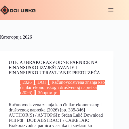
Категорија
2026
UTICAJ BRAKORAZVODNE PARNICE NA
FINANSIJSKO IZVJEŠTAVANJE I
FINANSIJSKO UPRAVLJANJE PREDUZEĆA
2026
DOI
Računovodstvena znanja kao
činilac ekonomskog i društvenog napretka
(2026)
Зборници
Računovodstvena znanja kao činilac ekonomskog i
društvenog napretka (2026) [pp. 335-346]
AUTHOR(S) / АУТОР(И): Srđan Lalić Download
Full Pdf DOI: ABSTRACT / САЖЕТАК:
Brakorazvodna parnica vlasnika ili suvlasnika