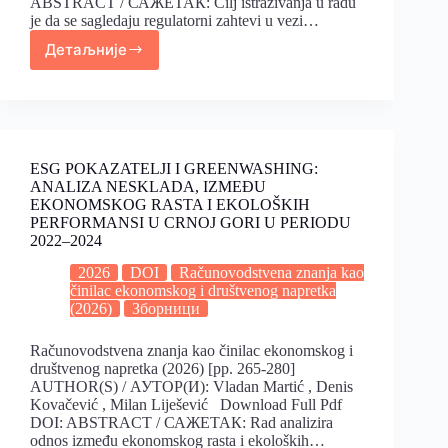
ABSTRACT / САЖЕТАК: Cilj istraživanja u radu
je da se sagledaju regulatorni zahtevi u vezi…
Детаљније
ESG POKAZATELJI I GREENWASHING:
ANALIZA NESKLADA, IZMEĐU
EKONOMSKOG RASTA I EKOLOŠKIH
PERFORMANSI U CRNOJ GORI U PERIODU
2022–2024
2026
DOI
Računovodstvena znanja kao
činilac ekonomskog i društvenog napretka
(2026)
Зборници
Računovodstvena znanja kao činilac ekonomskog i
društvenog napretka (2026) [pp. 265-280]
AUTHOR(S) / АУТОР(И): Vladan Martić , Denis
Kovačević , Milan Liješević Download Full Pdf
DOI: ABSTRACT / САЖЕТАК: Rad analizira
odnos između ekonomskog rasta i ekoloških…