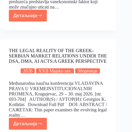
preduzeća predstavlja vanekonomski faktor koji
može značajno uticati na…
Детаљније
THE LEGAL REALITY OF THE GREEK-
SERBIAN MARKET RELATIONS UNDER THE
DSA, DMA, AI ACTS:A GREEK PERSPECTIVE
2026
XXII Majsko sav.
Зборници
Međunarodna naučna konferencija VLADAVINA
PRAVA U VREMEINSTITUCIONALNIH
PROMENA, Kragujevac, 29 – 30. maj 2026. [str.
693-704] AUTHOR(S) / АУТОР(И): Georgios K.
Kotlidas Download Full Pdf DOI: ABSTRACT /
САЖЕТАК: This paper examines the evolving legal
reality…
Детаљније