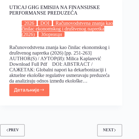
UTICAJ GHG EMISIJA NA FINANSIJSKE
PERFORMANSE PREDUZEĆA
2026
DOI
Računovodstvena znanja kao
činilac ekonomskog i društvenog napretka
(2026)
Зборници
Računovodstvena znanja kao činilac ekonomskog i
društvenog napretka (2026) [pp. 251-263]
AUTHOR(S) / АУТОР(И): Milica Kaplarević
Download Full Pdf DOI: ABSTRACT /
САЖЕТАК: Globalni napori ka dekarbonizaciji i
aktuelne ekološke regulative usmeravaju preduzeća
da analiziraju odnos između ekološke…
Детаљније
PREV
NEXT